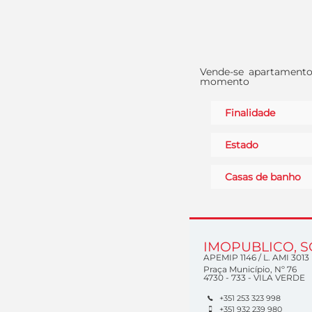
Vende-se apartamento 
momento
Finalidade
Estado
Casas de banho
IMOPUBLICO, S
APEMIP
1146 /
L. AMI
3013
Praça Município, Nº 76
4730 - 733 - VILA VERDE
+351 253 323 998
+351 932 239 980