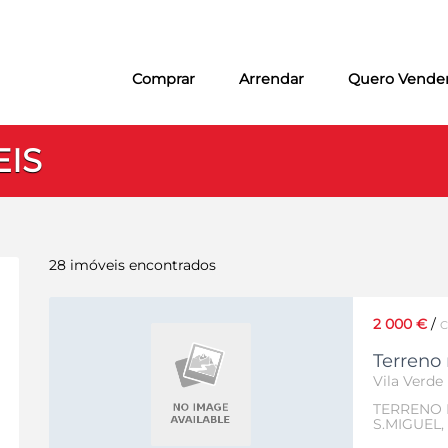
Comprar
Arrendar
Quero Vender
EIS
28 imóveis encontrados
2 000 €
/
Terreno 
Vila Verde
TERRENO 
S.MIGUEL