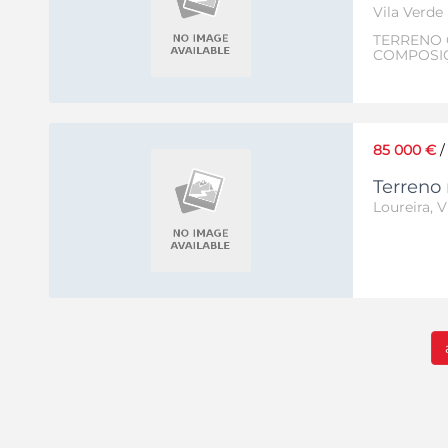
Vila Verde
TERRENO 
COMPOSIÇÃ
com frente
LOCALIZAÇ
85 000 €
Terreno 
Loureira, V