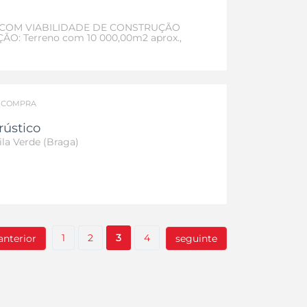
COM VIABILIDADE DE CONSTRUÇÃO
O: Terreno com 10 000,00m2 aprox.,
 de via publica de 80 metros.
ÃO: A 100m da E.N. Prado Ponte de Lima.
/
COMPRA
rústico
ila Verde (Braga)
1
2
3
4
anterior
seguinte