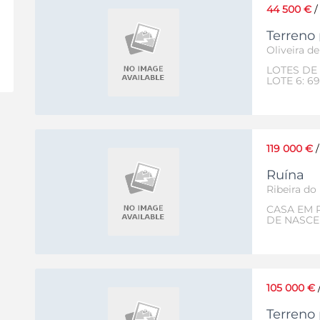
44 500 €
Terreno
Oliveira d
LOTES DE 
LOTE 6: 6
Geminadas
119 000 €
Ruína
Ribeira do
CASA EM 
DE NASCE
105 000 €
Terreno