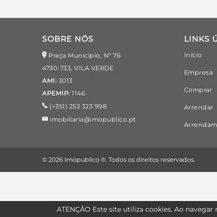
SOBRE NÓS
LINKS 
Início
Praça Município, Nº 76
4730-733, VILA VERDE
Empresa
AMI:
3013
Comprar
APEMIP:
1146
(+351) 253 323 998
Arrendar
imobiliaria@imopublico.pt
Arrendam
© 2026 Imopublico ®. Todos os direitos reservados.
ATENÇÃO
Este site utiliza
cookies
. Ao navegar n