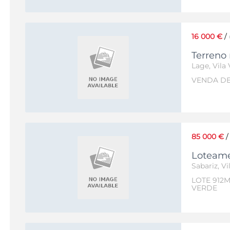
16 000 €
/
Terreno 
Lage, Vila
VENDA DE
85 000 €
Loteame
Sabariz, V
LOTE 912
VERDE