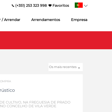
(+351) 253 323 998
Favoritos
 / Arrendar
Arrendamentos
Empresa
Os mais recentes
COMPRA
rústico
DE CULTIVO, NA FREGUESIA DE PRADO
, NO CONCELHO DE VILA VERDE